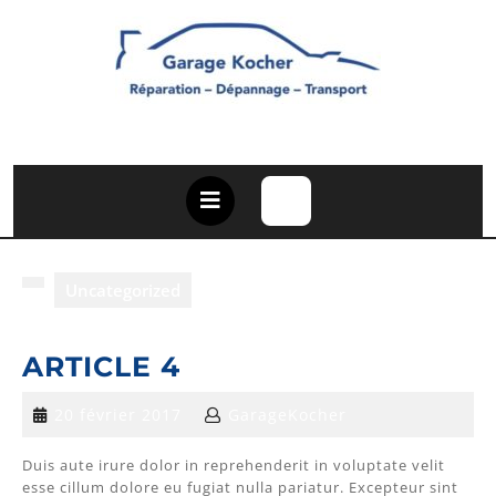
Skip
to
content
Open
Button
Uncategorized
ARTICLE 4
ARTICLE 4
20
20 février 2017
GarageKocher
février
2017
Duis aute irure dolor in reprehenderit in voluptate velit
esse cillum dolore eu fugiat nulla pariatur. Excepteur sint