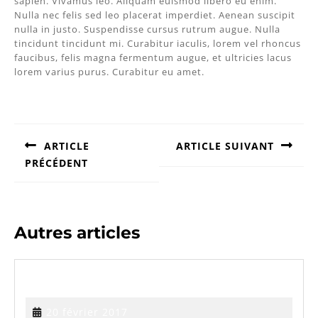
sapien. Vivamus leo. Aliquam euismod libero eu enim.
Nulla nec felis sed leo placerat imperdiet. Aenean suscipit
nulla in justo. Suspendisse cursus rutrum augue. Nulla
tincidunt tincidunt mi. Curabitur iaculis, lorem vel rhoncus
faucibus, felis magna fermentum augue, et ultricies lacus
lorem varius purus. Curabitur eu amet.
Navigation
de
l’article
ARTICLE
ARTICLE SUIVANT
PRÉCÉDENT
Article
suivant
Article
:
précédent
:
Autres articles
ARTICLE
ARTICLE 5
5
20
20 février 2017